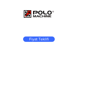
Fiyat Teklifi
Back to Portfolio
Portfolyom
Portfolyoma hoş geldiniz. Burada
çalışmalarımdan seçme parçalar
bulabilirsiniz. Neler yaptığımla ilgili